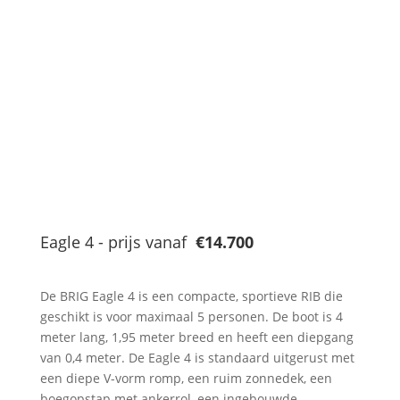
Eagle 4 - prijs vanaf
€14.700
De BRIG Eagle 4 is een compacte, sportieve RIB die
geschikt is voor maximaal 5 personen. De boot is 4
meter lang, 1,95 meter breed en heeft een diepgang
van 0,4 meter. De Eagle 4 is standaard uitgerust met
een diepe V-vorm romp, een ruim zonnedek, een
boegopstap met ankerrol, een ingebouwde